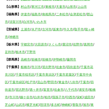
【山形県】
村山市
/
寒河江市
/
東根市
/
天童市
/
山形市
/
上山市
【福島県】
伊達市
/
福島市
/
南相馬市
/
二本松市
/
会津若松市
/
郡山
市
/
須賀川市
/
白河市
/
いわき市
【茨城県】
土浦市
/
水戸市
/
古河市
/
坂東市
/
牛久市
/
取手市
/
龍ヶ崎
市
/
神栖市
【栃木県】
宇都宮市
/
大田原市
/
さくら市
/
鹿沼市
/
佐野市
/
真岡市
/
足利市
/
栃木市
/
下野市
【群馬県】
高崎市
/
前橋市
/
前橋市
/
伊勢崎市
/
藤岡市
【千葉県】
船橋市
/
市川市
/
習志野市
/
佐倉市
/
四街道市
/
千葉市花
見川区
/
千葉市稲毛区
/
千葉市美浜区
/
千葉市若葉区
/
千葉市中央
区
/
千葉市緑区
/
松戸市
/
流山市
/
野田市
/
東金市
/
八街市
/
千葉市
/
四
街道市
/
習志野市
/
酒々井市
/
富里市
/
佐倉市
/
八千代市
/
浦安市
/
船橋
市
/
市川市
/
鎌ケ谷市
/
白井市
/
柏市
/
我孫子市
/
印西市
/
栄町
/
成田市
/
芝山町
/
山武市
/
横芝光町
/
匝瑳市
/
多古町
/
神崎町
/
香取市
/
旭市
/
東