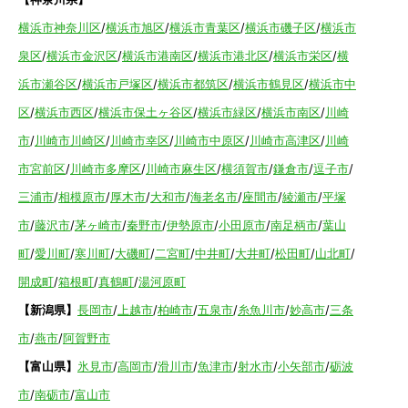
横浜市神奈川区
/
横浜市旭区
/
横浜市青葉区
/
横浜市磯子区
/
横浜市
泉区
/
横浜市金沢区
/
横浜市港南区
/
横浜市港北区
/
横浜市栄区
/
横
浜市瀬谷区
/
横浜市戸塚区
/
横浜市都筑区
/
横浜市鶴見区
/
横浜市中
区
/
横浜市西区
/
横浜市保土ヶ谷区
/
横浜市緑区
/
横浜市南区
/
川崎
市
/
川崎市川崎区
/
川崎市幸区
/
川崎市中原区
/
川崎市高津区
/
川崎
市宮前区
/
川崎市多摩区
/
川崎市麻生区
/
横須賀市
/
鎌倉市
/
逗子市
/
三浦市
/
相模原市
/
厚木市
/
大和市
/
海老名市
/
座間市
/
綾瀬市
/
平塚
市
/
藤沢市
/
茅ヶ崎市
/
秦野市
/
伊勢原市
/
小田原市
/
南足柄市
/
葉山
町
/
愛川町
/
寒川町
/
大磯町
/
二宮町
/
中井町
/
大井町
/
松田町
/
山北町
/
開成町
/
箱根町
/
真鶴町
/
湯河原町
【新潟県】
長岡市
/
上越市
/
柏崎市
/
五泉市
/
糸魚川市
/
妙高市
/
三条
市
/
燕市
/
阿賀野市
【富山県】
氷見市
/
高岡市
/
滑川市
/
魚津市
/
射水市
/
小矢部市
/
砺波
市
/
南砺市
/
富山市