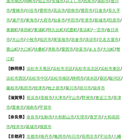
屋市南区
/
岡崎市
/
知立市
/
安城市
/
みよし市
/
西尾市
/
蒲郡市
/
豊川
市
/
豊橋市
/
刈谷市
/
豊明市
/
高浜市
/
碧南市
/
豊田市
/
日進市
/
長久手
市
/
瀬戸市
/
東海市
/
大府市
/
知多市
/
半田市
/
常滑市
/
新城市
/
田原市
/
東郷町
/
幸田町
/
東浦町
/
阿久比町
/
武豊町
/
美浜町
/
一宮市
/
春日井
市
/
犬山市
/
小牧市
/
稲沢市
/
尾張旭市
/
岩倉市
/
清須市
/
北名古屋市
/
豊山町
/
大口町
/
扶桑町
/
津島市
/
愛西市
/
弥富市
/
あま市
/
大治町
/
蟹
江町
【静岡県】
浜松市天竜区
/
浜松市北区
/
浜松市浜北区
/
浜松市東区
/
浜松市西区
/
浜松市中区
/
浜松市南区
/
静岡市
/
清水区
/
葵区
/
駿河区
/
藤枝市
/
島田市
/
焼津市
/
牧之原市
/
菊川市
/
掛川市
/
袋井市
【滋賀県】
長浜市
/
彦根市
/
大津市
/
守山市
/
野洲市
/
東近江市
/
草津
市
/
栗東市
/
湖南市
/
甲賀市
【奈良県】
奈良市
/
生駒市
/
大和郡山市
/
天理市
/
香芝市
/
大和高田
市
/
桜井市
/
葛城市
/
橿原市
【京都府】
京都市
/
南丹市
/
亀岡市
/
向日市
/
長岡京市
/
宇治市
/
八幡