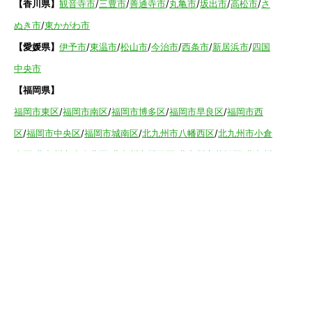
【香川県】
観音寺市
/
三豊市
/
善通寺市
/
丸亀市
/
坂出市
/
高松市
/
さ
ぬき市
/
東かがわ市
【愛媛県】
伊予市
/
東温市
/
松山市
/
今治市
/
西条市
/
新居浜市
/
四国
中央市
【福岡県】
福岡市東区
/
福岡市南区
/
福岡市博多区
/
福岡市早良区
/
福岡市西
区
/
福岡市中央区
/
福岡市城南区
/
北九州市八幡西区
/
北九州市小倉
南区
/
北九州市小倉北区
/
北九州市門司区
/
北九州市若松区
/
北九州
市八幡東区
/
北九州市戸畑区
/
久留米市
/
飯塚市
/
大牟田市
/
春日市
/
筑紫野市
/
糸島市
/
宗像市
/
大野城市
/
柳川市
/
太宰府市
/
行橋市
/
八女
市
/
小郡市
/
古賀市
/
直方市
/
朝倉市
/
福津市
/
田川市
/
筑後市
/
中間市
/
嘉麻市
/
みやま市
/
大川市
/
うきは市
/
宮若市
/
豊前市
/
那珂川町
/
志免
町
/
粕屋町
/
宇美町
/
苅田町
/
岡垣町
/
篠栗町
/
水巻町
/
筑前町
/
須恵町
/
福智町
/
新宮町
/
みやこ町
/
広川町
/
築上町
【長崎県】
佐世保市
/
西海市
/
大村市
/
諫早市
/
雲仙市
/
島原市
/
長崎