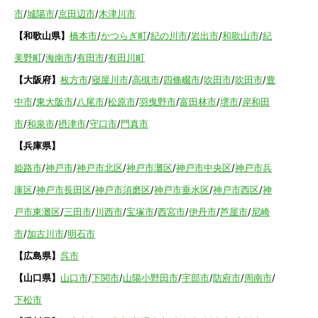
市
/
城陽市
/
京田辺市
/
木津川市
【和歌山県】
橋本市
/
かつらぎ町
/
紀の川市
/
岩出市
/
和歌山市
/
紀
美野町
/
海南市
/
有田市
/
有田川町
【大阪府】
枚方市
/
寝屋川市
/
高槻市
/
四條畷市
/
吹田市
/
吹田市
/
豊
中市
/
東大阪市
/
八尾市
/
松原市
/
羽曳野市
/
富田林市
/
堺市
/
岸和田
市
/
和泉市
/
摂津市
/
守口市
/
門真市
【兵庫県】
姫路市
/
神戸市
/
神戸市北区
/
神戸市灘区
/
神戸市中央区
/
神戸市兵
庫区
/
神戸市長田区
/
神戸市須磨区
/
神戸市垂水区
/
神戸市西区
/
神
戸市東灘区
/
三田市
/
川西市
/
宝塚市
/
西宮市
/
伊丹市
/
芦屋市
/
尼崎
市
/
加古川市
/
明石市
【広島県】
呉市
【山口県】
山口市
/
下関市
/
山陽小野田市
/
宇部市
/
防府市
/
周南市
/
下松市