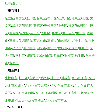
庄町
/
銚子市
【東京都】
足立区
/
葛飾区
/
荒川区
/
台東区
/
墨田区
/
江戸川区
/
江東区
/
北区
/
文
京区
/
板橋区
/
豊島区
/
新宿区
/
千代田区
/
中央区
/
港区
/
練馬区
/
中野
区
/
渋谷区
/
目黒区
/
品川区
/
大田区
/
杉並区
/
世田谷区
/
狛江市
/
調布
市
/
三鷹市
/
武蔵野市
/
西東京市
/
清瀬市
/
東久留米市
/
小金井市
/
東村
山市
/
小平市
/
国分寺市
/
国立市
/
府中市
/
稲城市
/
多摩市
/
町田市
/
東
大和市
/
立川市
/
日野市
/
武蔵村山市
/
昭島市
/
羽村市
/
福生市
/
八王子
市
/
青梅市
【埼玉県】
東松山市
/
川口市
/
入間市
/
所沢市
/
挟山市
/
川越市
/
さいたま市
/
さい
たま市岩槻区
/
さいたま市見沼区
/
さいたま市北区
/
さいたま市大
宮区
/
さいたま市西区
/
さいたま市緑区
/
さいたま市中央区
/
さいた
ま市浦和区
/
さいたま市桜区
/
さいたま市南区
【神奈川県】