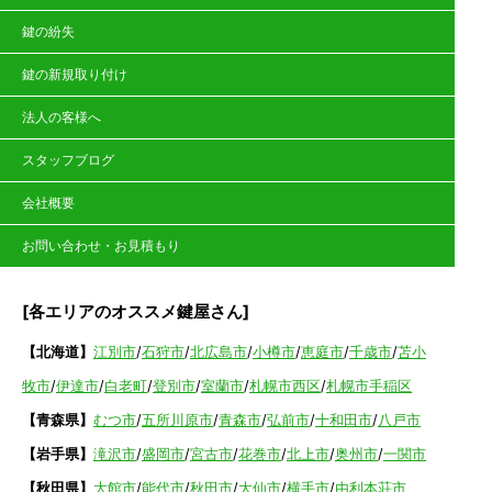
鍵の紛失
鍵の新規取り付け
法人の客様へ
スタッフブログ
会社概要
お問い合わせ・お見積もり
[各エリアのオススメ鍵屋さん]
【北海道】
江別市
/
石狩市
/
北広島市
/
小樽市
/
恵庭市
/
千歳市
/
苫小
牧市
/
伊達市
/
白老町
/
登別市
/
室蘭市
/
札幌市西区
/
札幌市手稲区
【青森県】
むつ市
/
五所川原市
/
青森市
/
弘前市
/
十和田市
/
八戸市
【岩手県】
滝沢市
/
盛岡市
/
宮古市
/
花巻市
/
北上市
/
奥州市
/
一関市
【秋田県】
大館市
/
能代市
/
秋田市
/
大仙市
/
横手市
/
由利本荘市