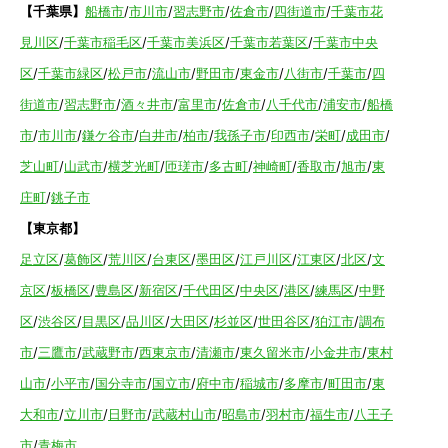
【千葉県】
船橋市
/
市川市
/
習志野市
/
佐倉市
/
四街道市
/
千葉市花
見川区
/
千葉市稲毛区
/
千葉市美浜区
/
千葉市若葉区
/
千葉市中央
区
/
千葉市緑区
/
松戸市
/
流山市
/
野田市
/
東金市
/
八街市
/
千葉市
/
四
街道市
/
習志野市
/
酒々井市
/
富里市
/
佐倉市
/
八千代市
/
浦安市
/
船橋
市
/
市川市
/
鎌ケ谷市
/
白井市
/
柏市
/
我孫子市
/
印西市
/
栄町
/
成田市
/
芝山町
/
山武市
/
横芝光町
/
匝瑳市
/
多古町
/
神崎町
/
香取市
/
旭市
/
東
庄町
/
銚子市
【東京都】
足立区
/
葛飾区
/
荒川区
/
台東区
/
墨田区
/
江戸川区
/
江東区
/
北区
/
文
京区
/
板橋区
/
豊島区
/
新宿区
/
千代田区
/
中央区
/
港区
/
練馬区
/
中野
区
/
渋谷区
/
目黒区
/
品川区
/
大田区
/
杉並区
/
世田谷区
/
狛江市
/
調布
市
/
三鷹市
/
武蔵野市
/
西東京市
/
清瀬市
/
東久留米市
/
小金井市
/
東村
山市
/
小平市
/
国分寺市
/
国立市
/
府中市
/
稲城市
/
多摩市
/
町田市
/
東
大和市
/
立川市
/
日野市
/
武蔵村山市
/
昭島市
/
羽村市
/
福生市
/
八王子
市
/
青梅市