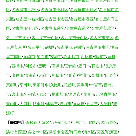
田区
/
名古屋市熱田区
/
名古屋市西区
/
名古屋市西区
/
名古屋市千種
区
/
名古屋市千種区
/
名古屋市中村区
/
名古屋市中村区
/
名古屋市名
東区
/
名古屋市名東区
/
名古屋市港区
/
名古屋市港区
/
名古屋市守山
区
/
名古屋市守山区
/
名古屋市緑区
/
名古屋市緑区
/
名古屋市北区
/
名古屋市北区
/
名古屋市天白区
/
名古屋市天白区
/
名古屋市東区
/
名
古屋市東区
/
名古屋市瑞穂区
/
名古屋市瑞穂区
/
名古屋市南区
/
名古
屋市南区
/
岡崎市
/
知立市
/
安城市
/
みよし市
/
西尾市
/
蒲郡市
/
豊川
市
/
豊橋市
/
刈谷市
/
豊明市
/
高浜市
/
碧南市
/
豊田市
/
日進市
/
長久手
市
/
瀬戸市
/
東海市
/
大府市
/
知多市
/
半田市
/
常滑市
/
新城市
/
田原市
/
東郷町
/
幸田町
/
東浦町
/
阿久比町
/
武豊町
/
美浜町
/
一宮市
/
春日井
市
/
犬山市
/
小牧市
/
稲沢市
/
尾張旭市
/
岩倉市
/
清須市
/
北名古屋市
/
豊山町
/
大口町
/
扶桑町
/
津島市
/
愛西市
/
弥富市
/
あま市
/
大治町
/
蟹
江町
【静岡県】
浜松市天竜区
/
浜松市北区
/
浜松市浜北区
/
浜松市東区
/
浜松市西区
/
浜松市中区
/
浜松市南区
/
静岡市
/
清水区
/
葵区
/
駿河区
/