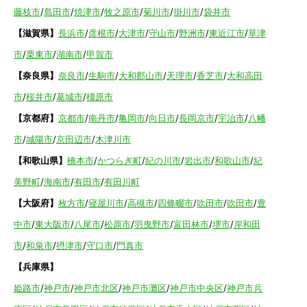
藤枝市
/
島田市
/
焼津市
/
牧之原市
/
菊川市
/
掛川市
/
袋井市
【滋賀県】
長浜市
/
彦根市
/
大津市
/
守山市
/
野洲市
/
東近江市
/
草津
市
/
栗東市
/
湖南市
/
甲賀市
【奈良県】
奈良市
/
生駒市
/
大和郡山市
/
天理市
/
香芝市
/
大和高田
市
/
桜井市
/
葛城市
/
橿原市
【京都府】
京都市
/
南丹市
/
亀岡市
/
向日市
/
長岡京市
/
宇治市
/
八幡
市
/
城陽市
/
京田辺市
/
木津川市
【和歌山県】
橋本市
/
かつらぎ町
/
紀の川市
/
岩出市
/
和歌山市
/
紀
美野町
/
海南市
/
有田市
/
有田川町
【大阪府】
枚方市
/
寝屋川市
/
高槻市
/
四條畷市
/
吹田市
/
吹田市
/
豊
中市
/
東大阪市
/
八尾市
/
松原市
/
羽曳野市
/
富田林市
/
堺市
/
岸和田
市
/
和泉市
/
摂津市
/
守口市
/
門真市
【兵庫県】
姫路市
/
神戸市
/
神戸市北区
/
神戸市灘区
/
神戸市中央区
/
神戸市兵