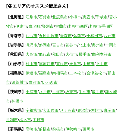
[各エリアのオススメ鍵屋さん]
【北海道】
江別市
/
石狩市
/
北広島市
/
小樽市
/
恵庭市
/
千歳市
/
苫小
牧市
/
伊達市
/
白老町
/
登別市
/
室蘭市
/
札幌市西区
/
札幌市手稲区
【青森県】
むつ市
/
五所川原市
/
青森市
/
弘前市
/
十和田市
/
八戸市
【岩手県】
滝沢市
/
盛岡市
/
宮古市
/
花巻市
/
北上市
/
奥州市
/
一関市
【秋田県】
大館市
/
能代市
/
秋田市
/
大仙市
/
横手市
/
由利本荘市
【山形県】
村山市
/
寒河江市
/
東根市
/
天童市
/
山形市
/
上山市
【福島県】
伊達市
/
福島市
/
南相馬市
/
二本松市
/
会津若松市
/
郡山
市
/
須賀川市
/
白河市
/
いわき市
【茨城県】
土浦市
/
水戸市
/
古河市
/
坂東市
/
牛久市
/
取手市
/
龍ヶ崎
市
/
神栖市
【栃木県】
宇都宮市
/
大田原市
/
さくら市
/
鹿沼市
/
佐野市
/
真岡市
/
足利市
/
栃木市
/
下野市
【群馬県】
高崎市
/
前橋市
/
前橋市
/
伊勢崎市
/
藤岡市