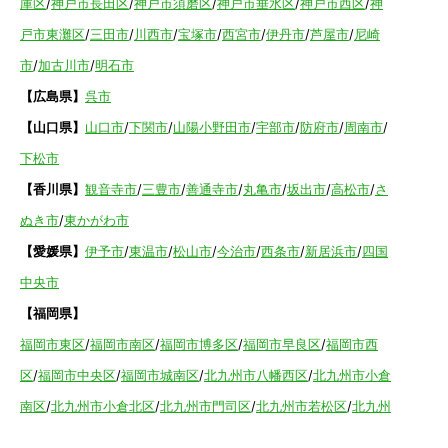
庫区
/
神戸市長田区
/
神戸市須磨区
/
神戸市垂水区
/
神戸市西区
/
神
戸市東灘区
/
三田市
/
川西市
/
宝塚市
/
西宮市
/
伊丹市
/
芦屋市
/
尼崎
市
/
加古川市
/
明石市
【広島県】
呉市
【山口県】
山口市
/
下関市
/
山陽小野田市
/
宇部市
/
防府市
/
周南市
/
下松市
【香川県】
観音寺市
/
三豊市
/
善通寺市
/
丸亀市
/
坂出市
/
高松市
/
さ
ぬき市
/
東かがわ市
【愛媛県】
伊予市
/
東温市
/
松山市
/
今治市
/
西条市
/
新居浜市
/
四国
中央市
【福岡県】
福岡市東区
/
福岡市南区
/
福岡市博多区
/
福岡市早良区
/
福岡市西
区
/
福岡市中央区
/
福岡市城南区
/
北九州市八幡西区
/
北九州市小倉
南区
/
北九州市小倉北区
/
北九州市門司区
/
北九州市若松区
/
北九州
市八幡東区
/
北九州市戸畑区
/
久留米市
/
飯塚市
/
大牟田市
/
春日市
/