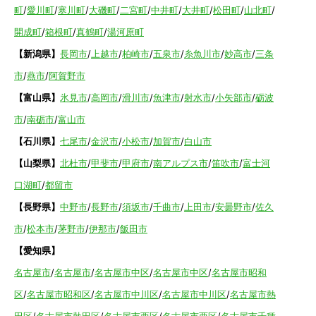
町
/
愛川町
/
寒川町
/
大磯町
/
二宮町
/
中井町
/
大井町
/
松田町
/
山北町
/
開成町
/
箱根町
/
真鶴町
/
湯河原町
【新潟県】
長岡市
/
上越市
/
柏崎市
/
五泉市
/
糸魚川市
/
妙高市
/
三条
市
/
燕市
/
阿賀野市
【富山県】
氷見市
/
高岡市
/
滑川市
/
魚津市
/
射水市
/
小矢部市
/
砺波
市
/
南砺市
/
富山市
【石川県】
七尾市
/
金沢市
/
小松市
/
加賀市
/
白山市
【山梨県】
北杜市
/
甲斐市
/
甲府市
/
南アルプス市
/
笛吹市
/
富士河
口湖町
/
都留市
【長野県】
中野市
/
長野市
/
須坂市
/
千曲市
/
上田市
/
安曇野市
/
佐久
市
/
松本市
/
茅野市
/
伊那市
/
飯田市
【愛知県】
名古屋市
/
名古屋市
/
名古屋市中区
/
名古屋市中区
/
名古屋市昭和
区
/
名古屋市昭和区
/
名古屋市中川区
/
名古屋市中川区
/
名古屋市熱