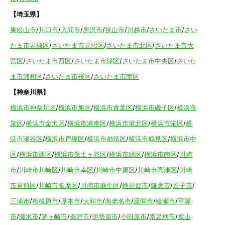
【埼玉県】
東松山市
/
川口市
/
入間市
/
所沢市
/
挟山市
/
川越市
/
さいたま市
/
さい
たま市岩槻区
/
さいたま市見沼区
/
さいたま市北区
/
さいたま市大
宮区
/
さいたま市西区
/
さいたま市緑区
/
さいたま市中央区
/
さいた
ま市浦和区
/
さいたま市桜区
/
さいたま市南区
【神奈川県】
横浜市神奈川区
/
横浜市旭区
/
横浜市青葉区
/
横浜市磯子区
/
横浜市
泉区
/
横浜市金沢区
/
横浜市港南区
/
横浜市港北区
/
横浜市栄区
/
横
浜市瀬谷区
/
横浜市戸塚区
/
横浜市都筑区
/
横浜市鶴見区
/
横浜市中
区
/
横浜市西区
/
横浜市保土ヶ谷区
/
横浜市緑区
/
横浜市南区
/
川崎
市
/
川崎市川崎区
/
川崎市幸区
/
川崎市中原区
/
川崎市高津区
/
川崎
市宮前区
/
川崎市多摩区
/
川崎市麻生区
/
横須賀市
/
鎌倉市
/
逗子市
/
三浦市
/
相模原市
/
厚木市
/
大和市
/
海老名市
/
座間市
/
綾瀬市
/
平塚
市
/
藤沢市
/
茅ヶ崎市
/
秦野市
/
伊勢原市
/
小田原市
/
南足柄市
/
葉山