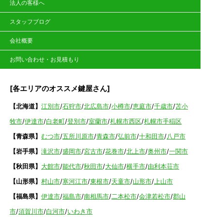
法人の客様へ
スタッフブログ
会社概要
お問い合わせ・お見積もり
[各エリアのオススメ鍵屋さん]
【北海道】
江別市
/
石狩市
/
北広島市
/
小樽市
/
恵庭市
/
千歳市
/
苫小
牧市
/
伊達市
/
白老町
/
登別市
/
室蘭市
/
札幌市西区
/
札幌市手稲区
【青森県】
むつ市
/
五所川原市
/
青森市
/
弘前市
/
十和田市
/
八戸市
【岩手県】
滝沢市
/
盛岡市
/
宮古市
/
花巻市
/
北上市
/
奥州市
/
一関市
【秋田県】
大館市
/
能代市
/
秋田市
/
大仙市
/
横手市
/
由利本荘市
【山形県】
村山市
/
寒河江市
/
東根市
/
天童市
/
山形市
/
上山市
【福島県】
伊達市
/
福島市
/
南相馬市
/
二本松市
/
会津若松市
/
郡山
市
/
須賀川市
/
白河市
/
いわき市