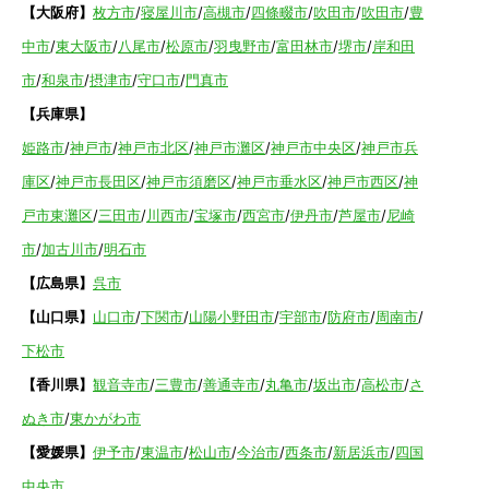
【大阪府】
枚方市
/
寝屋川市
/
高槻市
/
四條畷市
/
吹田市
/
吹田市
/
豊
中市
/
東大阪市
/
八尾市
/
松原市
/
羽曳野市
/
富田林市
/
堺市
/
岸和田
市
/
和泉市
/
摂津市
/
守口市
/
門真市
【兵庫県】
姫路市
/
神戸市
/
神戸市北区
/
神戸市灘区
/
神戸市中央区
/
神戸市兵
庫区
/
神戸市長田区
/
神戸市須磨区
/
神戸市垂水区
/
神戸市西区
/
神
戸市東灘区
/
三田市
/
川西市
/
宝塚市
/
西宮市
/
伊丹市
/
芦屋市
/
尼崎
市
/
加古川市
/
明石市
【広島県】
呉市
【山口県】
山口市
/
下関市
/
山陽小野田市
/
宇部市
/
防府市
/
周南市
/
下松市
【香川県】
観音寺市
/
三豊市
/
善通寺市
/
丸亀市
/
坂出市
/
高松市
/
さ
ぬき市
/
東かがわ市
【愛媛県】
伊予市
/
東温市
/
松山市
/
今治市
/
西条市
/
新居浜市
/
四国
中央市