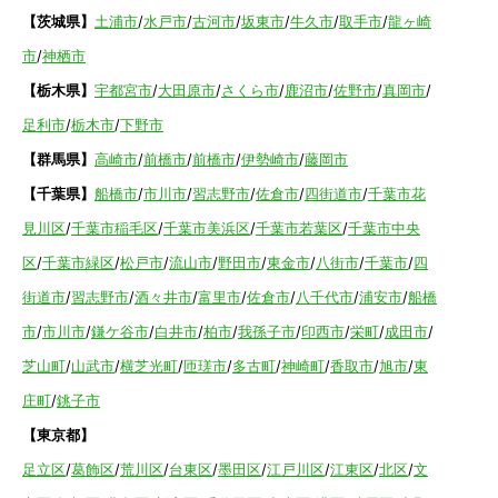
【茨城県】
土浦市
/
水戸市
/
古河市
/
坂東市
/
牛久市
/
取手市
/
龍ヶ崎
市
/
神栖市
【栃木県】
宇都宮市
/
大田原市
/
さくら市
/
鹿沼市
/
佐野市
/
真岡市
/
足利市
/
栃木市
/
下野市
【群馬県】
高崎市
/
前橋市
/
前橋市
/
伊勢崎市
/
藤岡市
【千葉県】
船橋市
/
市川市
/
習志野市
/
佐倉市
/
四街道市
/
千葉市花
見川区
/
千葉市稲毛区
/
千葉市美浜区
/
千葉市若葉区
/
千葉市中央
区
/
千葉市緑区
/
松戸市
/
流山市
/
野田市
/
東金市
/
八街市
/
千葉市
/
四
街道市
/
習志野市
/
酒々井市
/
富里市
/
佐倉市
/
八千代市
/
浦安市
/
船橋
市
/
市川市
/
鎌ケ谷市
/
白井市
/
柏市
/
我孫子市
/
印西市
/
栄町
/
成田市
/
芝山町
/
山武市
/
横芝光町
/
匝瑳市
/
多古町
/
神崎町
/
香取市
/
旭市
/
東
庄町
/
銚子市
【東京都】
足立区
/
葛飾区
/
荒川区
/
台東区
/
墨田区
/
江戸川区
/
江東区
/
北区
/
文