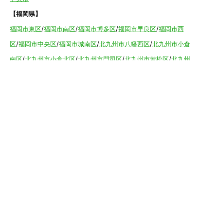
【福岡県】
福岡市東区
/
福岡市南区
/
福岡市博多区
/
福岡市早良区
/
福岡市西
区
/
福岡市中央区
/
福岡市城南区
/
北九州市八幡西区
/
北九州市小倉
南区
/
北九州市小倉北区
/
北九州市門司区
/
北九州市若松区
/
北九州
市八幡東区
/
北九州市戸畑区
/
久留米市
/
飯塚市
/
大牟田市
/
春日市
/
筑紫野市
/
糸島市
/
宗像市
/
大野城市
/
柳川市
/
太宰府市
/
行橋市
/
八女
市
/
小郡市
/
古賀市
/
直方市
/
朝倉市
/
福津市
/
田川市
/
筑後市
/
中間市
/
嘉麻市
/
みやま市
/
大川市
/
うきは市
/
宮若市
/
豊前市
/
那珂川町
/
志免
町
/
粕屋町
/
宇美町
/
苅田町
/
岡垣町
/
篠栗町
/
水巻町
/
筑前町
/
須恵町
/
福智町
/
新宮町
/
みやこ町
/
広川町
/
築上町
【長崎県】
佐世保市
/
西海市
/
大村市
/
諫早市
/
雲仙市
/
島原市
/
長崎
市
/
南島原市
【熊本県】
熊本市北区
/
熊本市西区
/
熊本市中央区
/
熊本市東区
/
熊
本市南区
/
阿蘇市
/
合志市
/
益城町
/
宇土市
/
宇城市
/
八代市