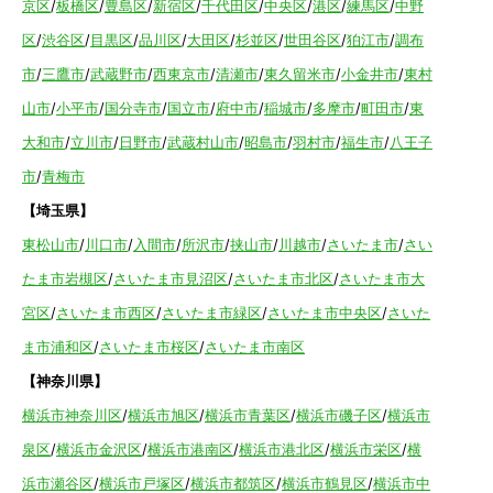
京区
/
板橋区
/
豊島区
/
新宿区
/
千代田区
/
中央区
/
港区
/
練馬区
/
中野
区
/
渋谷区
/
目黒区
/
品川区
/
大田区
/
杉並区
/
世田谷区
/
狛江市
/
調布
市
/
三鷹市
/
武蔵野市
/
西東京市
/
清瀬市
/
東久留米市
/
小金井市
/
東村
山市
/
小平市
/
国分寺市
/
国立市
/
府中市
/
稲城市
/
多摩市
/
町田市
/
東
大和市
/
立川市
/
日野市
/
武蔵村山市
/
昭島市
/
羽村市
/
福生市
/
八王子
市
/
青梅市
【埼玉県】
東松山市
/
川口市
/
入間市
/
所沢市
/
挟山市
/
川越市
/
さいたま市
/
さい
たま市岩槻区
/
さいたま市見沼区
/
さいたま市北区
/
さいたま市大
宮区
/
さいたま市西区
/
さいたま市緑区
/
さいたま市中央区
/
さいた
ま市浦和区
/
さいたま市桜区
/
さいたま市南区
【神奈川県】
横浜市神奈川区
/
横浜市旭区
/
横浜市青葉区
/
横浜市磯子区
/
横浜市
泉区
/
横浜市金沢区
/
横浜市港南区
/
横浜市港北区
/
横浜市栄区
/
横
浜市瀬谷区
/
横浜市戸塚区
/
横浜市都筑区
/
横浜市鶴見区
/
横浜市中