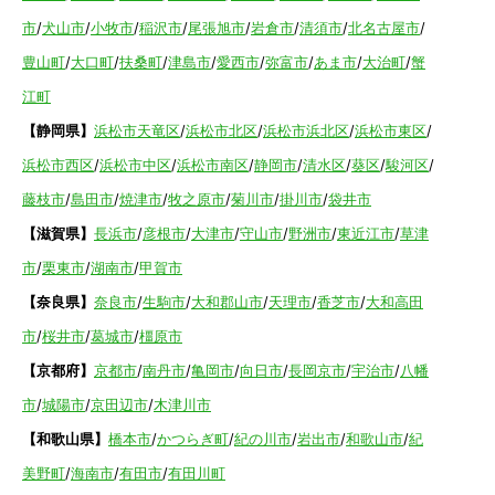
市
/
犬山市
/
小牧市
/
稲沢市
/
尾張旭市
/
岩倉市
/
清須市
/
北名古屋市
/
豊山町
/
大口町
/
扶桑町
/
津島市
/
愛西市
/
弥富市
/
あま市
/
大治町
/
蟹
江町
【静岡県】
浜松市天竜区
/
浜松市北区
/
浜松市浜北区
/
浜松市東区
/
浜松市西区
/
浜松市中区
/
浜松市南区
/
静岡市
/
清水区
/
葵区
/
駿河区
/
藤枝市
/
島田市
/
焼津市
/
牧之原市
/
菊川市
/
掛川市
/
袋井市
【滋賀県】
長浜市
/
彦根市
/
大津市
/
守山市
/
野洲市
/
東近江市
/
草津
市
/
栗東市
/
湖南市
/
甲賀市
【奈良県】
奈良市
/
生駒市
/
大和郡山市
/
天理市
/
香芝市
/
大和高田
市
/
桜井市
/
葛城市
/
橿原市
【京都府】
京都市
/
南丹市
/
亀岡市
/
向日市
/
長岡京市
/
宇治市
/
八幡
市
/
城陽市
/
京田辺市
/
木津川市
【和歌山県】
橋本市
/
かつらぎ町
/
紀の川市
/
岩出市
/
和歌山市
/
紀
美野町
/
海南市
/
有田市
/
有田川町