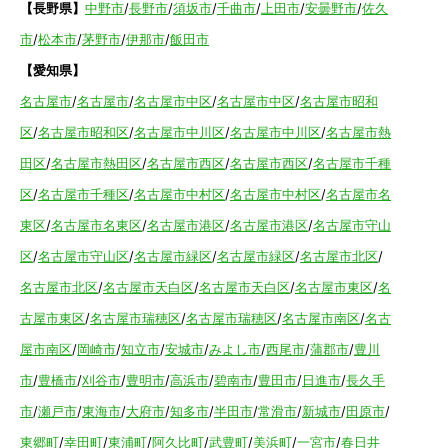
【長野県】
中野市
/
長野市
/
須坂市
/
千曲市
/
上田市
/
安曇野市
/
佐久
市
/
松本市
/
茅野市
/
伊那市
/
飯田市
【愛知県】
名古屋市
/
名古屋市
/
名古屋市中区
/
名古屋市中区
/
名古屋市昭和
区
/
名古屋市昭和区
/
名古屋市中川区
/
名古屋市中川区
/
名古屋市熱
田区
/
名古屋市熱田区
/
名古屋市西区
/
名古屋市西区
/
名古屋市千種
区
/
名古屋市千種区
/
名古屋市中村区
/
名古屋市中村区
/
名古屋市名
東区
/
名古屋市名東区
/
名古屋市港区
/
名古屋市港区
/
名古屋市守山
区
/
名古屋市守山区
/
名古屋市緑区
/
名古屋市緑区
/
名古屋市北区
/
名古屋市北区
/
名古屋市天白区
/
名古屋市天白区
/
名古屋市東区
/
名
古屋市東区
/
名古屋市瑞穂区
/
名古屋市瑞穂区
/
名古屋市南区
/
名古
屋市南区
/
岡崎市
/
知立市
/
安城市
/
みよし市
/
西尾市
/
蒲郡市
/
豊川
市
/
豊橋市
/
刈谷市
/
豊明市
/
高浜市
/
碧南市
/
豊田市
/
日進市
/
長久手
市
/
瀬戸市
/
東海市
/
大府市
/
知多市
/
半田市
/
常滑市
/
新城市
/
田原市
/
東郷町
/
幸田町
/
東浦町
/
阿久比町
/
武豊町
/
美浜町
/
一宮市
/
春日井