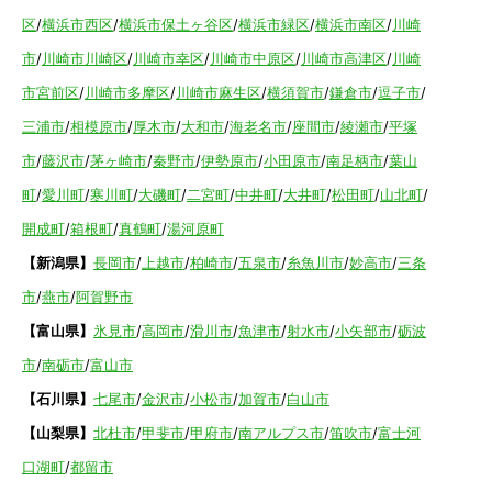
区
/
横浜市西区
/
横浜市保土ヶ谷区
/
横浜市緑区
/
横浜市南区
/
川崎
市
/
川崎市川崎区
/
川崎市幸区
/
川崎市中原区
/
川崎市高津区
/
川崎
市宮前区
/
川崎市多摩区
/
川崎市麻生区
/
横須賀市
/
鎌倉市
/
逗子市
/
三浦市
/
相模原市
/
厚木市
/
大和市
/
海老名市
/
座間市
/
綾瀬市
/
平塚
市
/
藤沢市
/
茅ヶ崎市
/
秦野市
/
伊勢原市
/
小田原市
/
南足柄市
/
葉山
町
/
愛川町
/
寒川町
/
大磯町
/
二宮町
/
中井町
/
大井町
/
松田町
/
山北町
/
開成町
/
箱根町
/
真鶴町
/
湯河原町
【新潟県】
長岡市
/
上越市
/
柏崎市
/
五泉市
/
糸魚川市
/
妙高市
/
三条
市
/
燕市
/
阿賀野市
【富山県】
氷見市
/
高岡市
/
滑川市
/
魚津市
/
射水市
/
小矢部市
/
砺波
市
/
南砺市
/
富山市
【石川県】
七尾市
/
金沢市
/
小松市
/
加賀市
/
白山市
【山梨県】
北杜市
/
甲斐市
/
甲府市
/
南アルプス市
/
笛吹市
/
富士河
口湖町
/
都留市