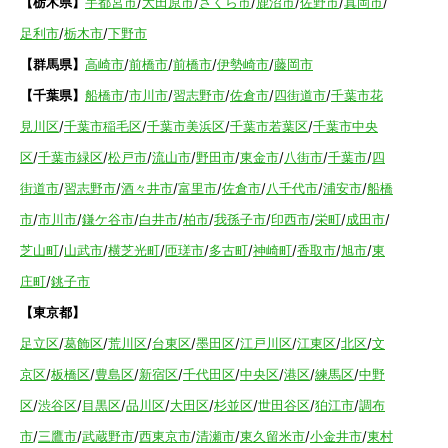
【栃木県】
宇都宮市
/
大田原市
/
さくら市
/
鹿沼市
/
佐野市
/
真岡市
/
足利市
/
栃木市
/
下野市
【群馬県】
高崎市
/
前橋市
/
前橋市
/
伊勢崎市
/
藤岡市
【千葉県】
船橋市
/
市川市
/
習志野市
/
佐倉市
/
四街道市
/
千葉市花
見川区
/
千葉市稲毛区
/
千葉市美浜区
/
千葉市若葉区
/
千葉市中央
区
/
千葉市緑区
/
松戸市
/
流山市
/
野田市
/
東金市
/
八街市
/
千葉市
/
四
街道市
/
習志野市
/
酒々井市
/
富里市
/
佐倉市
/
八千代市
/
浦安市
/
船橋
市
/
市川市
/
鎌ケ谷市
/
白井市
/
柏市
/
我孫子市
/
印西市
/
栄町
/
成田市
/
芝山町
/
山武市
/
横芝光町
/
匝瑳市
/
多古町
/
神崎町
/
香取市
/
旭市
/
東
庄町
/
銚子市
【東京都】
足立区
/
葛飾区
/
荒川区
/
台東区
/
墨田区
/
江戸川区
/
江東区
/
北区
/
文
京区
/
板橋区
/
豊島区
/
新宿区
/
千代田区
/
中央区
/
港区
/
練馬区
/
中野
区
/
渋谷区
/
目黒区
/
品川区
/
大田区
/
杉並区
/
世田谷区
/
狛江市
/
調布
市
/
三鷹市
/
武蔵野市
/
西東京市
/
清瀬市
/
東久留米市
/
小金井市
/
東村