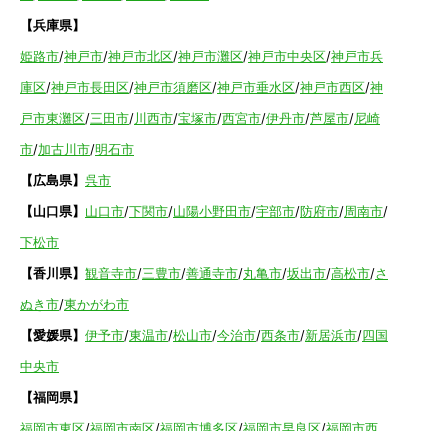
【兵庫県】
姫路市
/
神戸市
/
神戸市北区
/
神戸市灘区
/
神戸市中央区
/
神戸市兵
庫区
/
神戸市長田区
/
神戸市須磨区
/
神戸市垂水区
/
神戸市西区
/
神
戸市東灘区
/
三田市
/
川西市
/
宝塚市
/
西宮市
/
伊丹市
/
芦屋市
/
尼崎
市
/
加古川市
/
明石市
【広島県】
呉市
【山口県】
山口市
/
下関市
/
山陽小野田市
/
宇部市
/
防府市
/
周南市
/
下松市
【香川県】
観音寺市
/
三豊市
/
善通寺市
/
丸亀市
/
坂出市
/
高松市
/
さ
ぬき市
/
東かがわ市
【愛媛県】
伊予市
/
東温市
/
松山市
/
今治市
/
西条市
/
新居浜市
/
四国
中央市
【福岡県】
福岡市東区
/
福岡市南区
/
福岡市博多区
/
福岡市早良区
/
福岡市西