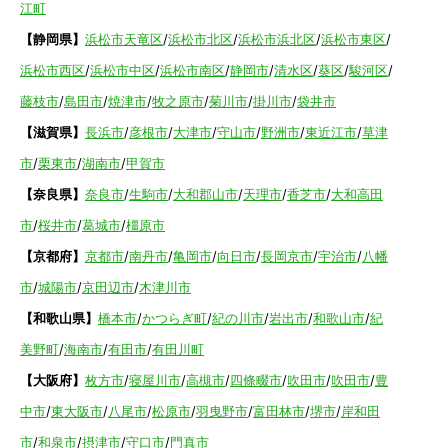
江町
【静岡県】
浜松市天竜区
/
浜松市北区
/
浜松市浜北区
/
浜松市東区
/
浜松市西区
/
浜松市中区
/
浜松市南区
/
静岡市
/
清水区
/
葵区
/
駿河区
/
藤枝市
/
島田市
/
焼津市
/
牧之原市
/
菊川市
/
掛川市
/
袋井市
【滋賀県】
長浜市
/
彦根市
/
大津市
/
守山市
/
野洲市
/
東近江市
/
草津
市
/
栗東市
/
湖南市
/
甲賀市
【奈良県】
奈良市
/
生駒市
/
大和郡山市
/
天理市
/
香芝市
/
大和高田
市
/
桜井市
/
葛城市
/
橿原市
【京都府】
京都市
/
南丹市
/
亀岡市
/
向日市
/
長岡京市
/
宇治市
/
八幡
市
/
城陽市
/
京田辺市
/
木津川市
【和歌山県】
橋本市
/
かつらぎ町
/
紀の川市
/
岩出市
/
和歌山市
/
紀
美野町
/
海南市
/
有田市
/
有田川町
【大阪府】
枚方市
/
寝屋川市
/
高槻市
/
四條畷市
/
吹田市
/
吹田市
/
豊
中市
/
東大阪市
/
八尾市
/
松原市
/
羽曳野市
/
富田林市
/
堺市
/
岸和田
市
/
和泉市
/
摂津市
/
守口市
/
門真市