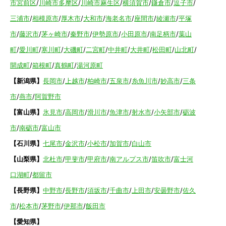
市宮前区
/
川崎市多摩区
/
川崎市麻生区
/
横須賀市
/
鎌倉市
/
逗子市
/
三浦市
/
相模原市
/
厚木市
/
大和市
/
海老名市
/
座間市
/
綾瀬市
/
平塚
市
/
藤沢市
/
茅ヶ崎市
/
秦野市
/
伊勢原市
/
小田原市
/
南足柄市
/
葉山
町
/
愛川町
/
寒川町
/
大磯町
/
二宮町
/
中井町
/
大井町
/
松田町
/
山北町
/
開成町
/
箱根町
/
真鶴町
/
湯河原町
【新潟県】
長岡市
/
上越市
/
柏崎市
/
五泉市
/
糸魚川市
/
妙高市
/
三条
市
/
燕市
/
阿賀野市
【富山県】
氷見市
/
高岡市
/
滑川市
/
魚津市
/
射水市
/
小矢部市
/
砺波
市
/
南砺市
/
富山市
【石川県】
七尾市
/
金沢市
/
小松市
/
加賀市
/
白山市
【山梨県】
北杜市
/
甲斐市
/
甲府市
/
南アルプス市
/
笛吹市
/
富士河
口湖町
/
都留市
【長野県】
中野市
/
長野市
/
須坂市
/
千曲市
/
上田市
/
安曇野市
/
佐久
市
/
松本市
/
茅野市
/
伊那市
/
飯田市
【愛知県】