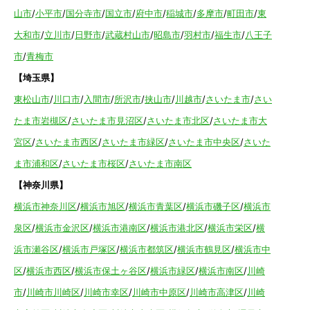
山市
/
小平市
/
国分寺市
/
国立市
/
府中市
/
稲城市
/
多摩市
/
町田市
/
東
大和市
/
立川市
/
日野市
/
武蔵村山市
/
昭島市
/
羽村市
/
福生市
/
八王子
市
/
青梅市
【埼玉県】
東松山市
/
川口市
/
入間市
/
所沢市
/
挟山市
/
川越市
/
さいたま市
/
さい
たま市岩槻区
/
さいたま市見沼区
/
さいたま市北区
/
さいたま市大
宮区
/
さいたま市西区
/
さいたま市緑区
/
さいたま市中央区
/
さいた
ま市浦和区
/
さいたま市桜区
/
さいたま市南区
【神奈川県】
横浜市神奈川区
/
横浜市旭区
/
横浜市青葉区
/
横浜市磯子区
/
横浜市
泉区
/
横浜市金沢区
/
横浜市港南区
/
横浜市港北区
/
横浜市栄区
/
横
浜市瀬谷区
/
横浜市戸塚区
/
横浜市都筑区
/
横浜市鶴見区
/
横浜市中
区
/
横浜市西区
/
横浜市保土ヶ谷区
/
横浜市緑区
/
横浜市南区
/
川崎
市
/
川崎市川崎区
/
川崎市幸区
/
川崎市中原区
/
川崎市高津区
/
川崎