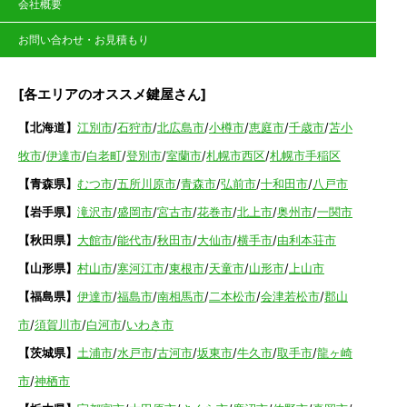
会社概要
お問い合わせ・お見積もり
[各エリアのオススメ鍵屋さん]
【北海道】
江別市
/
石狩市
/
北広島市
/
小樽市
/
恵庭市
/
千歳市
/
苫小
牧市
/
伊達市
/
白老町
/
登別市
/
室蘭市
/
札幌市西区
/
札幌市手稲区
【青森県】
むつ市
/
五所川原市
/
青森市
/
弘前市
/
十和田市
/
八戸市
【岩手県】
滝沢市
/
盛岡市
/
宮古市
/
花巻市
/
北上市
/
奥州市
/
一関市
【秋田県】
大館市
/
能代市
/
秋田市
/
大仙市
/
横手市
/
由利本荘市
【山形県】
村山市
/
寒河江市
/
東根市
/
天童市
/
山形市
/
上山市
【福島県】
伊達市
/
福島市
/
南相馬市
/
二本松市
/
会津若松市
/
郡山
市
/
須賀川市
/
白河市
/
いわき市
【茨城県】
土浦市
/
水戸市
/
古河市
/
坂東市
/
牛久市
/
取手市
/
龍ヶ崎
市
/
神栖市