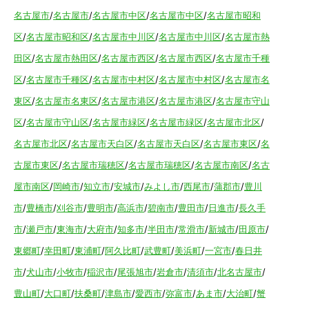
名古屋市
/
名古屋市
/
名古屋市中区
/
名古屋市中区
/
名古屋市昭和
区
/
名古屋市昭和区
/
名古屋市中川区
/
名古屋市中川区
/
名古屋市熱
田区
/
名古屋市熱田区
/
名古屋市西区
/
名古屋市西区
/
名古屋市千種
区
/
名古屋市千種区
/
名古屋市中村区
/
名古屋市中村区
/
名古屋市名
東区
/
名古屋市名東区
/
名古屋市港区
/
名古屋市港区
/
名古屋市守山
区
/
名古屋市守山区
/
名古屋市緑区
/
名古屋市緑区
/
名古屋市北区
/
名古屋市北区
/
名古屋市天白区
/
名古屋市天白区
/
名古屋市東区
/
名
古屋市東区
/
名古屋市瑞穂区
/
名古屋市瑞穂区
/
名古屋市南区
/
名古
屋市南区
/
岡崎市
/
知立市
/
安城市
/
みよし市
/
西尾市
/
蒲郡市
/
豊川
市
/
豊橋市
/
刈谷市
/
豊明市
/
高浜市
/
碧南市
/
豊田市
/
日進市
/
長久手
市
/
瀬戸市
/
東海市
/
大府市
/
知多市
/
半田市
/
常滑市
/
新城市
/
田原市
/
東郷町
/
幸田町
/
東浦町
/
阿久比町
/
武豊町
/
美浜町
/
一宮市
/
春日井
市
/
犬山市
/
小牧市
/
稲沢市
/
尾張旭市
/
岩倉市
/
清須市
/
北名古屋市
/
豊山町
/
大口町
/
扶桑町
/
津島市
/
愛西市
/
弥富市
/
あま市
/
大治町
/
蟹